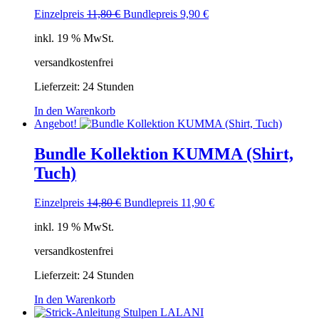
Ursprünglicher
Aktueller
Einzelpreis
11,80
€
Bundlepreis
9,90
€
Preis
Preis
inkl. 19 % MwSt.
war:
ist:
11,80 €
9,90 €.
versandkostenfrei
Lieferzeit:
24 Stunden
In den Warenkorb
Angebot!
Bundle Kollektion KUMMA (Shirt,
Tuch)
Ursprünglicher
Aktueller
Einzelpreis
14,80
€
Bundlepreis
11,90
€
Preis
Preis
inkl. 19 % MwSt.
war:
ist:
14,80 €
11,90 €.
versandkostenfrei
Lieferzeit:
24 Stunden
In den Warenkorb