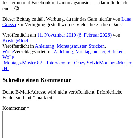
Instagram und Facebook mit #montagsmuster … dann finde ich
euch. 😉
Dieser Beitrag enthält Werbung, da mir das Garn hierfür von
Lana
Grossa
zur Verfügung gestellt wurde. Vielen herzlichen Dank!
Veröffentlicht am
11. November 2019
(6. Februar 2026)
von
Kristin@Joel
Veröffentlicht in
Anleitung
,
Montagsmuster
,
Stricken
,
Wolle
Verschlagwortet mit
Anleitung
,
Montagsmuster
,
Stricken
,
Wolle
Beitragsnavigation
Montags-Muster 82 – Interview mit Crazy Sylvie
Montags-Muster
84
Schreibe einen Kommentar
Deine E-Mail-Adresse wird nicht veröffentlicht.
Erforderliche
Felder sind mit
*
markiert
Kommentar
*