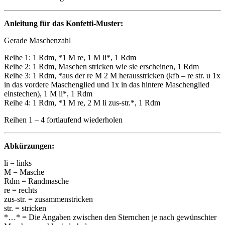
Anleitung für das Konfetti-Muster:
Gerade Maschenzahl
Reihe 1: 1 Rdm, *1 M re, 1 M li*, 1 Rdm
Reihe 2: 1 Rdm, Maschen stricken wie sie erscheinen, 1 Rdm
Reihe 3: 1 Rdm, *aus der re M 2 M herausstricken (kfb – re str. u 1x
in das vordere Maschenglied und 1x in das hintere Maschenglied
einstechen), 1 M li*, 1 Rdm
Reihe 4: 1 Rdm, *1 M re, 2 M li zus-str.*, 1 Rdm
Reihen 1 – 4 fortlaufend wiederholen
Abkürzungen:
li = links
M = Masche
Rdm = Randmasche
re = rechts
zus-str. = zusammenstricken
str. = stricken
*…* = Die Angaben zwischen den Sternchen je nach gewünschter