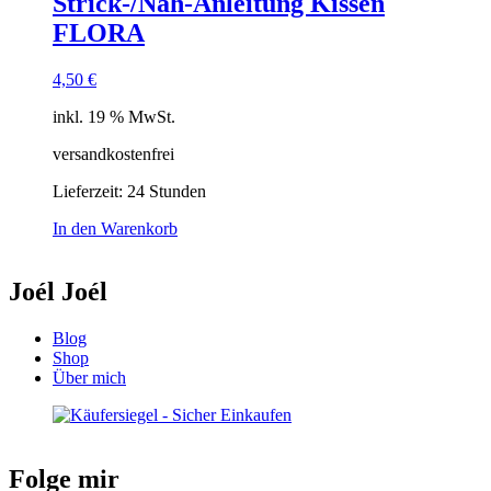
Strick-/Näh-Anleitung Kissen
FLORA
4,50
€
inkl. 19 % MwSt.
versandkostenfrei
Lieferzeit:
24 Stunden
In den Warenkorb
Joél Joél
Blog
Shop
Über mich
Folge mir