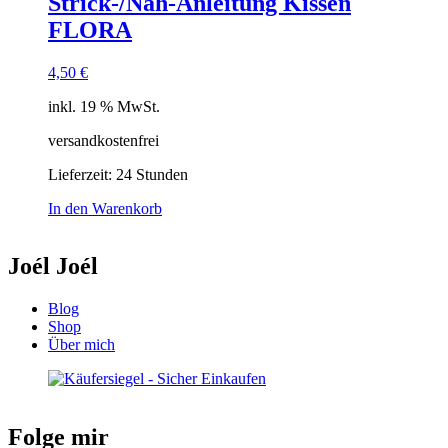
Strick-/Näh-Anleitung Kissen
FLORA
4,50
€
inkl. 19 % MwSt.
versandkostenfrei
Lieferzeit:
24 Stunden
In den Warenkorb
Joél Joél
Blog
Shop
Über mich
Folge mir