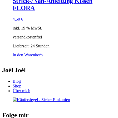
Strick-/Näh-Anleitung Kissen
FLORA
4,50
€
inkl. 19 % MwSt.
versandkostenfrei
Lieferzeit:
24 Stunden
In den Warenkorb
Joél Joél
Blog
Shop
Über mich
Folge mir