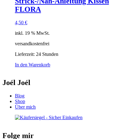
Strick-/Näh-Anleitung Kissen
FLORA
4,50
€
inkl. 19 % MwSt.
versandkostenfrei
Lieferzeit:
24 Stunden
In den Warenkorb
Joél Joél
Blog
Shop
Über mich
Folge mir