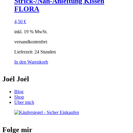
Strick-/Näh-Anleitung Kissen
FLORA
4,50
€
inkl. 19 % MwSt.
versandkostenfrei
Lieferzeit:
24 Stunden
In den Warenkorb
Joél Joél
Blog
Shop
Über mich
Folge mir