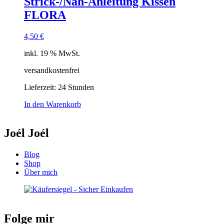
Strick-/Näh-Anleitung Kissen
FLORA
4,50
€
inkl. 19 % MwSt.
versandkostenfrei
Lieferzeit:
24 Stunden
In den Warenkorb
Joél Joél
Blog
Shop
Über mich
Folge mir