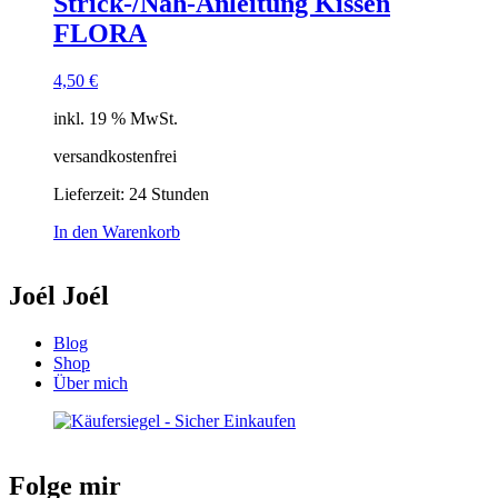
Strick-/Näh-Anleitung Kissen
FLORA
4,50
€
inkl. 19 % MwSt.
versandkostenfrei
Lieferzeit:
24 Stunden
In den Warenkorb
Joél Joél
Blog
Shop
Über mich
Folge mir