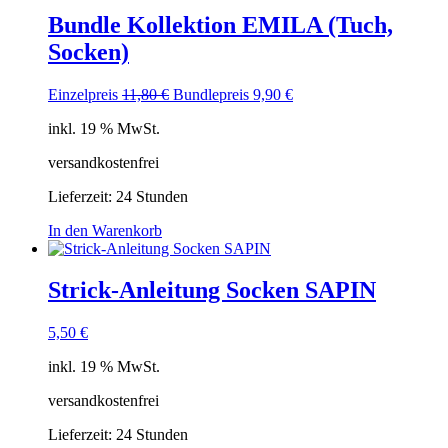
Bundle Kollektion EMILA (Tuch,
Socken)
Ursprünglicher
Aktueller
Einzelpreis
11,80
€
Bundlepreis
9,90
€
Preis
Preis
inkl. 19 % MwSt.
war:
ist:
11,80 €
9,90 €.
versandkostenfrei
Lieferzeit:
24 Stunden
In den Warenkorb
Strick-Anleitung Socken SAPIN
5,50
€
inkl. 19 % MwSt.
versandkostenfrei
Lieferzeit:
24 Stunden