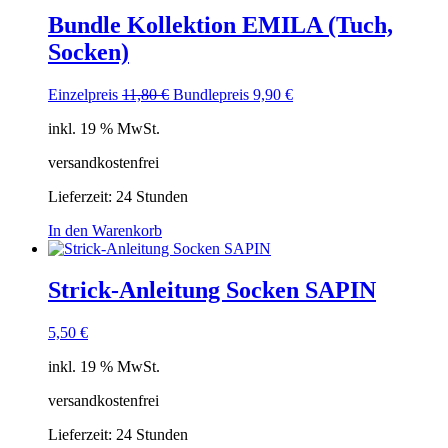
Bundle Kollektion EMILA (Tuch,
Socken)
Ursprünglicher
Aktueller
Einzelpreis
11,80
€
Bundlepreis
9,90
€
Preis
Preis
inkl. 19 % MwSt.
war:
ist:
11,80 €
9,90 €.
versandkostenfrei
Lieferzeit:
24 Stunden
In den Warenkorb
Strick-Anleitung Socken SAPIN
5,50
€
inkl. 19 % MwSt.
versandkostenfrei
Lieferzeit:
24 Stunden