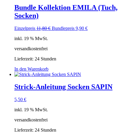
Bundle Kollektion EMILA (Tuch,
Socken)
Ursprünglicher
Aktueller
Einzelpreis
11,80
€
Bundlepreis
9,90
€
Preis
Preis
inkl. 19 % MwSt.
war:
ist:
11,80 €
9,90 €.
versandkostenfrei
Lieferzeit:
24 Stunden
In den Warenkorb
Strick-Anleitung Socken SAPIN
5,50
€
inkl. 19 % MwSt.
versandkostenfrei
Lieferzeit:
24 Stunden