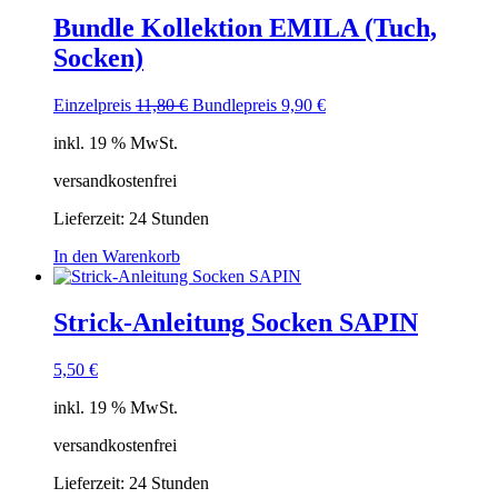
Bundle Kollektion EMILA (Tuch,
Socken)
Ursprünglicher
Aktueller
Einzelpreis
11,80
€
Bundlepreis
9,90
€
Preis
Preis
inkl. 19 % MwSt.
war:
ist:
11,80 €
9,90 €.
versandkostenfrei
Lieferzeit:
24 Stunden
In den Warenkorb
Strick-Anleitung Socken SAPIN
5,50
€
inkl. 19 % MwSt.
versandkostenfrei
Lieferzeit:
24 Stunden