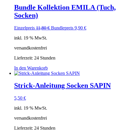
Bundle Kollektion EMILA (Tuch,
Socken)
Ursprünglicher
Aktueller
Einzelpreis
11,80
€
Bundlepreis
9,90
€
Preis
Preis
inkl. 19 % MwSt.
war:
ist:
11,80 €
9,90 €.
versandkostenfrei
Lieferzeit:
24 Stunden
In den Warenkorb
Strick-Anleitung Socken SAPIN
5,50
€
inkl. 19 % MwSt.
versandkostenfrei
Lieferzeit:
24 Stunden