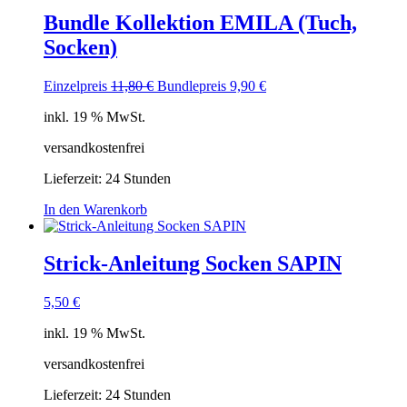
Bundle Kollektion EMILA (Tuch,
Socken)
Ursprünglicher
Aktueller
Einzelpreis
11,80
€
Bundlepreis
9,90
€
Preis
Preis
inkl. 19 % MwSt.
war:
ist:
11,80 €
9,90 €.
versandkostenfrei
Lieferzeit:
24 Stunden
In den Warenkorb
Strick-Anleitung Socken SAPIN
5,50
€
inkl. 19 % MwSt.
versandkostenfrei
Lieferzeit:
24 Stunden