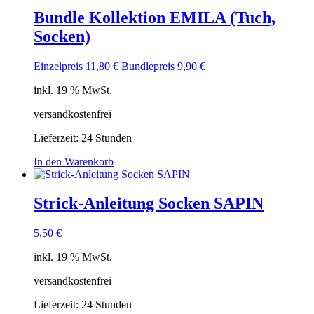
Bundle Kollektion EMILA (Tuch,
Socken)
Ursprünglicher
Aktueller
Einzelpreis
11,80
€
Bundlepreis
9,90
€
Preis
Preis
inkl. 19 % MwSt.
war:
ist:
11,80 €
9,90 €.
versandkostenfrei
Lieferzeit:
24 Stunden
In den Warenkorb
Strick-Anleitung Socken SAPIN
5,50
€
inkl. 19 % MwSt.
versandkostenfrei
Lieferzeit:
24 Stunden