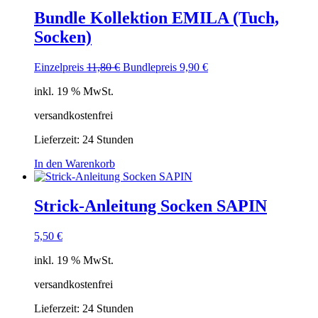
Bundle Kollektion EMILA (Tuch,
Socken)
Ursprünglicher
Aktueller
Einzelpreis
11,80
€
Bundlepreis
9,90
€
Preis
Preis
inkl. 19 % MwSt.
war:
ist:
11,80 €
9,90 €.
versandkostenfrei
Lieferzeit:
24 Stunden
In den Warenkorb
Strick-Anleitung Socken SAPIN
5,50
€
inkl. 19 % MwSt.
versandkostenfrei
Lieferzeit:
24 Stunden