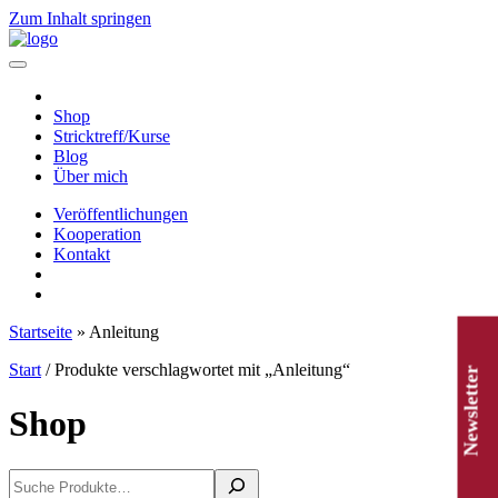
Zum Inhalt springen
Hauptnavigation
Shop
Stricktreff/Kurse
Blog
Über mich
Veröffentlichungen
Kooperation
Kontakt
Startseite
»
Anleitung
Start
/ Produkte verschlagwortet mit „Anleitung“
Newsletter
Shop
Suchen