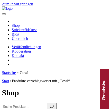
Zum Inhalt springen
Hauptnavigation
Shop
Stricktreff/Kurse
Blog
Über mich
Veröffentlichungen
Kooperation
Kontakt
Startseite
»
Cowl
Start
/ Produkte verschlagwortet mit „Cowl“
Newsletter
Shop
Suchen