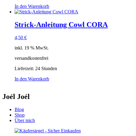
In den Warenkorb
Strick-Anleitung Cowl CORA
4,50
€
inkl. 19 % MwSt.
versandkostenfrei
Lieferzeit:
24 Stunden
In den Warenkorb
Joél Joél
Blog
Shop
Über mich