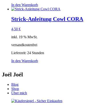
In den Warenkorb
Strick-Anleitung Cowl CORA
4,50
€
inkl. 19 % MwSt.
versandkostenfrei
Lieferzeit:
24 Stunden
In den Warenkorb
Joél Joél
Blog
Shop
Über mich