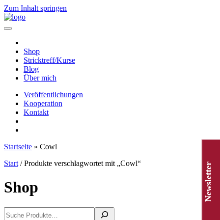
Zum Inhalt springen
Hauptnavigation
Shop
Stricktreff/Kurse
Blog
Über mich
Veröffentlichungen
Kooperation
Kontakt
Startseite
»
Cowl
Start
/ Produkte verschlagwortet mit „Cowl“
Newsletter
Shop
Suchen