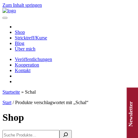
Zum Inhalt springen
Hauptnavigation
Shop
Stricktreff/Kurse
Blog
Über mich
Veröffentlichungen
Kooperation
Kontakt
Startseite
»
Schal
Start
/ Produkte verschlagwortet mit „Schal“
Newsletter
Shop
Suchen