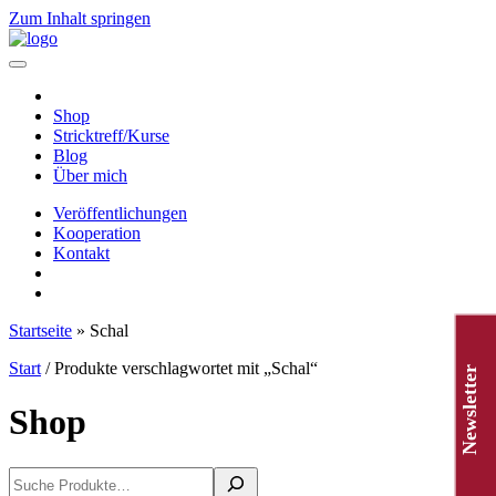
Zum Inhalt springen
Hauptnavigation
Shop
Stricktreff/Kurse
Blog
Über mich
Veröffentlichungen
Kooperation
Kontakt
Startseite
»
Schal
Start
/ Produkte verschlagwortet mit „Schal“
Newsletter
Shop
Suchen