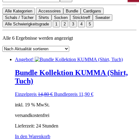
Alle Kategorien
Accessoires
Bundle
Cardigans
Schals / Tücher
Shirts
Socken
Stricktreff
Sweater
Alle Schwierigkeitsgrade
1
2
3
4
5
Nach
Alle 6 Ergebnisse werden angezeigt
Aktualität
sortiert
Angebot!
Bundle Kollektion KUMMA (Shirt,
Tuch)
Ursprünglicher
Aktueller
Einzelpreis
14,80
€
Bundlepreis
11,90
€
Preis
Preis
inkl. 19 % MwSt.
war:
ist:
14,80 €
11,90 €.
versandkostenfrei
Lieferzeit:
24 Stunden
In den Warenkorb