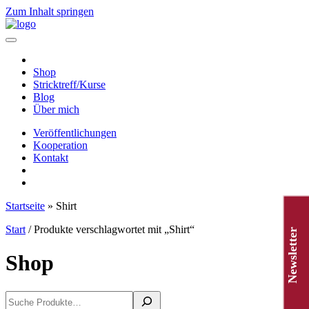
Zum Inhalt springen
Hauptnavigation
Shop
Stricktreff/Kurse
Blog
Über mich
Veröffentlichungen
Kooperation
Kontakt
Startseite
»
Shirt
Start
/ Produkte verschlagwortet mit „Shirt“
Newsletter
Shop
Suchen