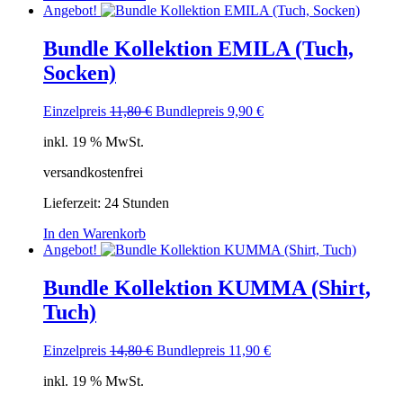
Angebot!
Bundle Kollektion EMILA (Tuch,
Socken)
Ursprünglicher
Aktueller
Einzelpreis
11,80
€
Bundlepreis
9,90
€
Preis
Preis
inkl. 19 % MwSt.
war:
ist:
11,80 €
9,90 €.
versandkostenfrei
Lieferzeit:
24 Stunden
In den Warenkorb
Angebot!
Bundle Kollektion KUMMA (Shirt,
Tuch)
Ursprünglicher
Aktueller
Einzelpreis
14,80
€
Bundlepreis
11,90
€
Preis
Preis
inkl. 19 % MwSt.
war:
ist:
14,80 €
11,90 €.