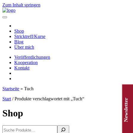
Zum Inhalt springen
Hauptnavigation
Shop
Stricktreff/Kurse
Blog
Über mich
Veröffentlichungen
Kooperation
Kontakt
Startseite
»
Tuch
Start
/ Produkte verschlagwortet mit „Tuch“
Newsletter
Shop
Suchen