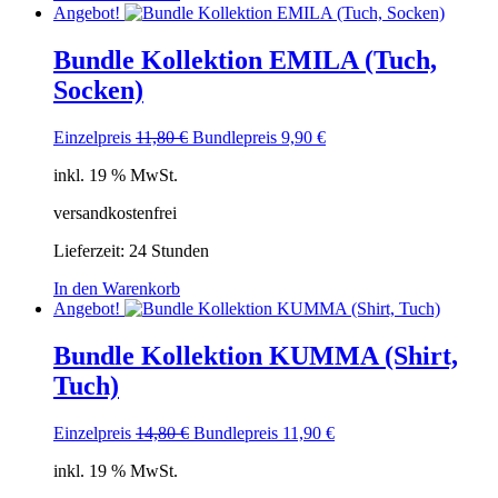
Angebot!
Bundle Kollektion EMILA (Tuch,
Socken)
Ursprünglicher
Aktueller
Einzelpreis
11,80
€
Bundlepreis
9,90
€
Preis
Preis
inkl. 19 % MwSt.
war:
ist:
11,80 €
9,90 €.
versandkostenfrei
Lieferzeit:
24 Stunden
In den Warenkorb
Angebot!
Bundle Kollektion KUMMA (Shirt,
Tuch)
Ursprünglicher
Aktueller
Einzelpreis
14,80
€
Bundlepreis
11,90
€
Preis
Preis
inkl. 19 % MwSt.
war:
ist:
14,80 €
11,90 €.