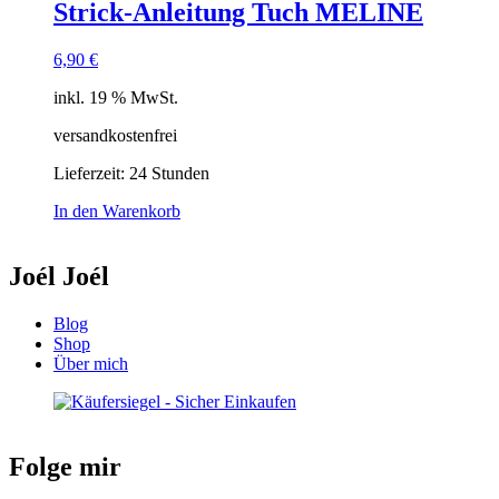
Strick-Anleitung Tuch MELINE
6,90
€
inkl. 19 % MwSt.
versandkostenfrei
Lieferzeit:
24 Stunden
In den Warenkorb
Joél Joél
Blog
Shop
Über mich
Folge mir