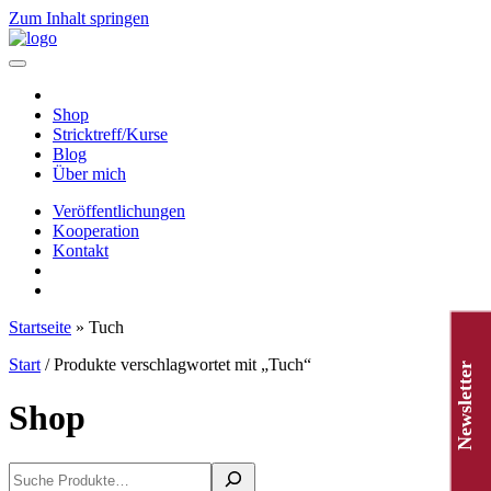
Zum Inhalt springen
Hauptnavigation
Shop
Stricktreff/Kurse
Blog
Über mich
Veröffentlichungen
Kooperation
Kontakt
Startseite
»
Tuch
Start
/ Produkte verschlagwortet mit „Tuch“
Newsletter
Shop
Suchen