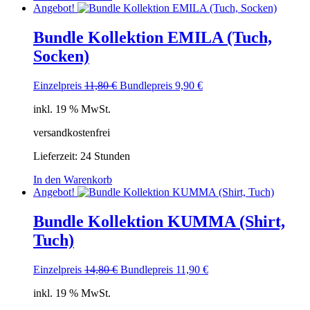
Angebot!
Bundle Kollektion EMILA (Tuch,
Socken)
Ursprünglicher
Aktueller
Einzelpreis
11,80
€
Bundlepreis
9,90
€
Preis
Preis
inkl. 19 % MwSt.
war:
ist:
11,80 €
9,90 €.
versandkostenfrei
Lieferzeit:
24 Stunden
In den Warenkorb
Angebot!
Bundle Kollektion KUMMA (Shirt,
Tuch)
Ursprünglicher
Aktueller
Einzelpreis
14,80
€
Bundlepreis
11,90
€
Preis
Preis
inkl. 19 % MwSt.
war:
ist:
14,80 €
11,90 €.