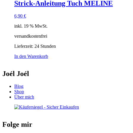
Strick-Anleitung Tuch MELINE
6,90
€
inkl. 19 % MwSt.
versandkostenfrei
Lieferzeit:
24 Stunden
In den Warenkorb
Joél Joél
Blog
Shop
Über mich
Folge mir