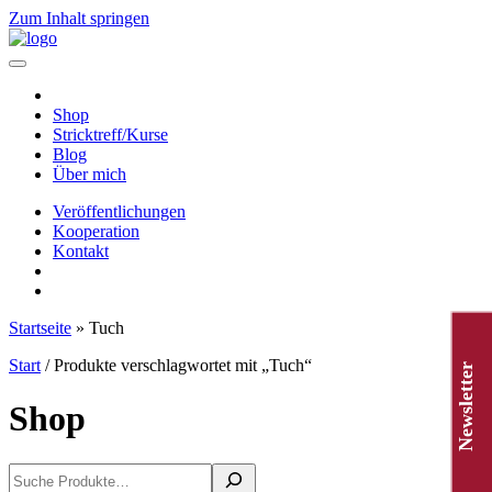
Zum Inhalt springen
Hauptnavigation
Shop
Stricktreff/Kurse
Blog
Über mich
Veröffentlichungen
Kooperation
Kontakt
Startseite
»
Tuch
Start
/ Produkte verschlagwortet mit „Tuch“
Newsletter
Shop
Suchen