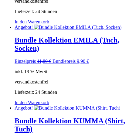
versandkostenfrei
Lieferzeit:
24 Stunden
In den Warenkorb
Angebot!
Bundle Kollektion EMILA (Tuch,
Socken)
Ursprünglicher
Aktueller
Einzelpreis
11,80
€
Bundlepreis
9,90
€
Preis
Preis
inkl. 19 % MwSt.
war:
ist:
11,80 €
9,90 €.
versandkostenfrei
Lieferzeit:
24 Stunden
In den Warenkorb
Angebot!
Bundle Kollektion KUMMA (Shirt,
Tuch)