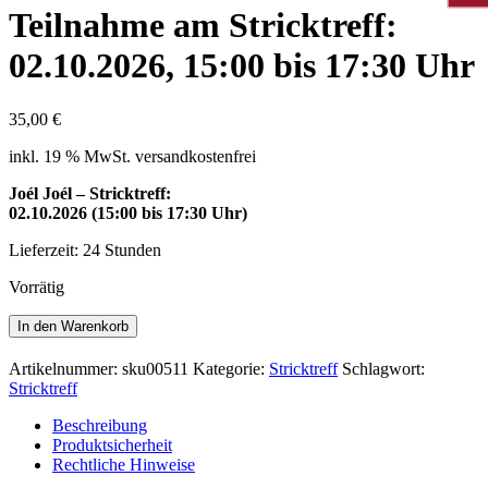
Teilnahme am Stricktreff:
02.10.2026, 15:00 bis 17:30 Uhr
35,00
€
inkl. 19 % MwSt.
versandkostenfrei
Joél Joél – Stricktreff:
02.10.2026 (15:00 bis 17:30 Uhr)
Lieferzeit:
24 Stunden
Vorrätig
Teilnahme
In den Warenkorb
am
Stricktreff:
Artikelnummer:
sku00511
Kategorie:
Stricktreff
Schlagwort:
02.10.2026,
Stricktreff
15:00
bis
Beschreibung
17:30
Produktsicherheit
Uhr
Rechtliche Hinweise
Menge