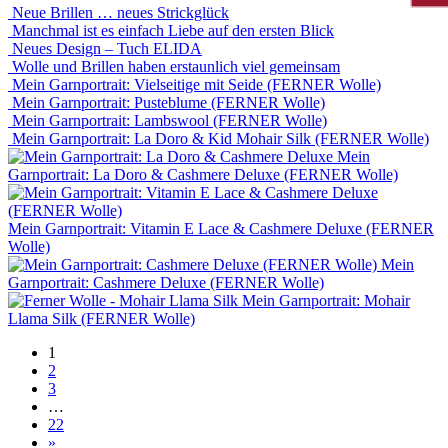
Neue Brillen … neues Strickglück
Manchmal ist es einfach Liebe auf den ersten Blick
Neues Design – Tuch ELIDA
Wolle und Brillen haben erstaunlich viel gemeinsam
Mein Garnportrait: Vielseitige mit Seide (FERNER Wolle)
Mein Garnportrait: Pusteblume (FERNER Wolle)
Mein Garnportrait: Lambswool (FERNER Wolle)
Mein Garnportrait: La Doro & Kid Mohair Silk (FERNER Wolle)
Mein
Garnportrait: La Doro & Cashmere Deluxe (FERNER Wolle)
Mein Garnportrait: Vitamin E Lace & Cashmere Deluxe (FERNER
Wolle)
Mein
Garnportrait: Cashmere Deluxe (FERNER Wolle)
Mein Garnportrait: Mohair
Llama Silk (FERNER Wolle)
Beitragsnavigation
1
2
3
…
22
»