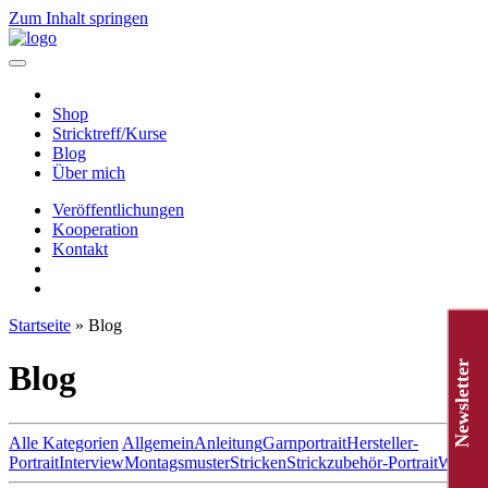
Zum Inhalt springen
Hauptnavigation
Shop
Stricktreff/Kurse
Blog
Über mich
Veröffentlichungen
Kooperation
Kontakt
Startseite
»
Blog
Newsletter
Blog
Alle Kategorien
Allgemein
Anleitung
Garnportrait
Hersteller-
Portrait
Interview
Montagsmuster
Stricken
Strickzubehör-Portrait
Wolle