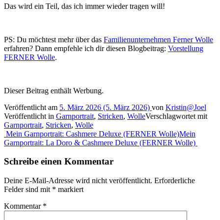
Das wird ein Teil, das ich immer wieder tragen will!
PS: Du möchtest mehr über das
Familienunternehmen Ferner Wolle
erfahren? Dann empfehle ich dir diesen Blogbeitrag:
Vorstellung
FERNER Wolle
.
Dieser Beitrag enthält Werbung.
Veröffentlicht am
5. März 2026
(5. März 2026)
von
Kristin@Joel
Veröffentlicht in
Garnportrait
,
Stricken
,
Wolle
Verschlagwortet mit
Garnportrait
,
Stricken
,
Wolle
Beitragsnavigation
Mein Garnportrait: Cashmere Deluxe (FERNER Wolle)
Mein
Garnportrait: La Doro & Cashmere Deluxe (FERNER Wolle)
Schreibe einen Kommentar
Deine E-Mail-Adresse wird nicht veröffentlicht.
Erforderliche
Felder sind mit
*
markiert
Kommentar
*