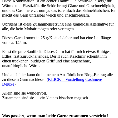
Diese Kombination ist ein echter Traum: Die Schurwolle sorgt für
Wärme und Elastizität, die Seide bringt Glanz und Geschmeidigkeit,
und das Cashmere … nun ja, das ist einfach das Sahnehäubchen. Es
macht das Garn unfassbar weich und anschmiegsam.
Übrigens ist diese Zusammensetzung eine grandiose Alternative für
alle, die kein Mohair mögen oder vertragen.
Dieses Garn kommt in 25 g-Knäuel daher und hat eine Lauflänge
von ca. 145 m.
Es ist die pure Sanftheit. Dieses Garn hat für mich etwas Ruhiges,
Edles, fast Zurückhaltendes. Der Hauch Kaschmir schenkt ihm
einen trockenen, pudrigen Griff und eine angenehme,
unaufdringliche Wärme.
Und auch hier kann du in meinem Ausführlichen Blog-Beitrag alles
zu diesem Garn nachlesen (
KLICK – Vorstellung Cashmere
Deluxe
)
Allein sind sie wundervoll.
Zusammen sind sie … ein kleines bisschen magisch.
Was passiert, wenn man beide Garne zusammen verstrickt?