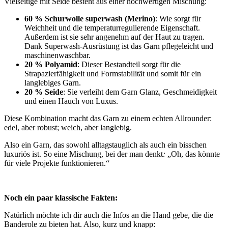
Vielseitige mit Seide besteht aus einer hochwertigen Mischung:
60 % Schurwolle superwash (Merino)
: Wie sorgt für
Weichheit und die temperaturregulierende Eigenschaft.
Außerdem ist sie sehr angenehm auf der Haut zu tragen.
Dank Superwash-Ausrüstung ist das Garn pflegeleicht und
maschinenwaschbar.
20 % Polyamid
: Dieser Bestandteil sorgt für die
Strapazierfähigkeit und Formstabilität und somit für ein
langlebiges Garn.
20 % Seide
: Sie verleiht dem Garn Glanz, Geschmeidigkeit
und einen Hauch von Luxus.
Diese Kombination macht das Garn zu einem echten Allrounder:
edel, aber robust; weich, aber langlebig.
Also ein Garn, das sowohl alltagstauglich als auch ein bisschen
luxuriös ist. So eine Mischung, bei der man denkt
:
„Oh, das könnte
für viele Projekte funktionieren.“
Noch ein paar klassische Fakten:
Natürlich möchte ich dir auch die Infos an die Hand gebe, die die
Banderole zu bieten hat. Also, kurz und knapp: