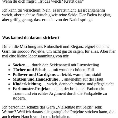
Wenn du dich fragst: „Ist das weich? Kratzt das?“
Ich kann dir versichern: Nein, es kratzt nicht. Es ist angenehm
weich, aber nicht so flutschig wie reine Seide. Der Faden ist glatt,
aber griffig genug, dass er nicht von der Nadel springt.
Was kannst du daraus stricken?
Durch die Mischung aus Robustheit und Eleganz eignet sich das
Garn für sooooo Projekte, um nicht gar zu sagen, für alles. Aber hier
mal eine kleine Ideensammlung von mir:
Socken
… durch den Seidenanteil mit Luxusfeeling
Tücher und Schals
… mit wunderschönem Fall
Pullover und Cardigans
… leicht, warm, formstabil
Mützen und Handschuhe
… angenehm auf der Haut
Kinderkleidung
… weich, dennoch robust und pflegeleicht
Farbmuster-Projekte
.. dank der brillanten Farben ein
Traum und ein echtes Argument durch die Farbpalette zu
stöbern.
Ich persönlich schätze das Garn „Vielseitige mit Seide“ sehr.
Warum? Weil ich daraus alltagstaugliche Projekte stricken kann, die
auch einen Hauch von Luxus beinhalten.