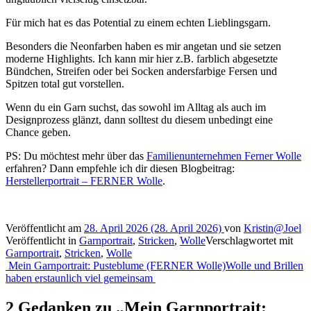
Für mich hat es das Potential zu einem echten Lieblingsgarn.
Besonders die Neonfarben haben es mir angetan und sie setzen
moderne Highlights. Ich kann mir hier z.B. farblich abgesetzte
Bündchen, Streifen oder bei Socken andersfarbige Fersen und
Spitzen total gut vorstellen.
Wenn du ein Garn suchst, das sowohl im Alltag als auch im
Designprozess glänzt, dann solltest du diesem unbedingt eine
Chance geben.
PS: Du möchtest mehr über das
Familienunternehmen Ferner Wolle
erfahren? Dann empfehle ich dir diesen Blogbeitrag:
Herstellerportrait – FERNER Wolle
.
Veröffentlicht am
28. April 2026
(28. April 2026)
von
Kristin@Joel
Veröffentlicht in
Garnportrait
,
Stricken
,
Wolle
Verschlagwortet mit
Garnportrait
,
Stricken
,
Wolle
Beitragsnavigation
Mein Garnportrait: Pusteblume (FERNER Wolle)
Wolle und Brillen
haben erstaunlich viel gemeinsam
2 Gedanken zu „
Mein Garnportrait: