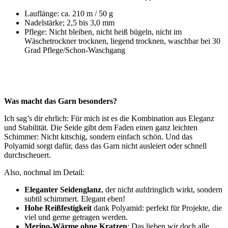
Lauflänge: ca. 210 m / 50 g
Nadelstärke; 2,5 bis 3,0 mm
Pflege: Nicht bleiben, nicht heiß bügeln, nicht im
Wäschetrockner trocknen, liegend trocknen, waschbar bei 30
Grad Pflege/Schon-Waschgang
Was macht das Garn besonders?
Ich sag’s dir ehrlich: Für mich ist es die Kombination aus Eleganz
und Stabilität. Die Seide gibt dem Faden einen ganz leichten
Schimmer: Nicht kitschig, sondern einfach schön. Und das
Polyamid sorgt dafür, dass das Garn nicht ausleiert oder schnell
durchscheuert.
Also, nochmal im Detail:
Eleganter Seidenglanz
, der nicht aufdringlich wirkt, sondern
subtil schimmert. Elegant eben!
Hohe Reißfestigkeit
dank Polyamid: perfekt für Projekte, die
viel und gerne getragen werden.
Merino-Wärme ohne Kratzen
: Das lieben wir doch alle,