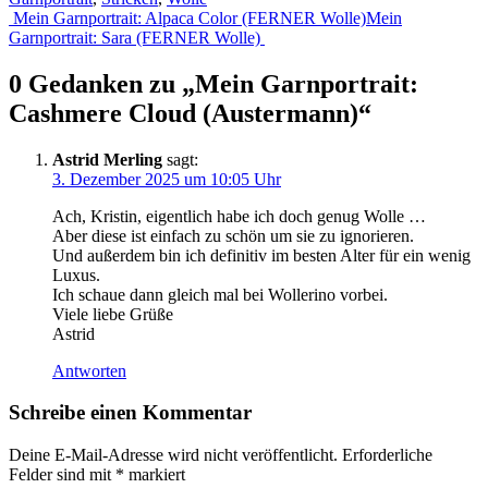
Beitragsnavigation
Mein Garnportrait: Alpaca Color (FERNER Wolle)
Mein
Garnportrait: Sara (FERNER Wolle)
0 Gedanken zu „
Mein Garnportrait:
Cashmere Cloud (Austermann)
“
Astrid Merling
sagt:
3. Dezember 2025 um 10:05 Uhr
Ach, Kristin, eigentlich habe ich doch genug Wolle …
Aber diese ist einfach zu schön um sie zu ignorieren.
Und außerdem bin ich definitiv im besten Alter für ein wenig
Luxus.
Ich schaue dann gleich mal bei Wollerino vorbei.
Viele liebe Grüße
Astrid
Antworten
Schreibe einen Kommentar
Deine E-Mail-Adresse wird nicht veröffentlicht.
Erforderliche
Felder sind mit
*
markiert