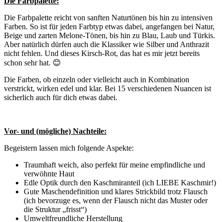
Die Farbpalette:
Die Farbpalette reicht von sanften Naturtönen bis hin zu intensiven
Farben. So ist für jeden Farbtyp etwas dabei, angefangen bei Natur,
Beige und zarten Melone-Tönen, bis hin zu Blau, Laub und Türkis.
Aber natürlich dürfen auch die Klassiker wie Silber und Anthrazit
nicht fehlen. Und dieses Kirsch-Rot, das hat es mir jetzt bereits
schon sehr hat. 😊
Die Farben, ob einzeln oder vielleicht auch in Kombination
verstrickt, wirken edel und klar. Bei 15 verschiedenen Nuancen ist
sicherlich auch für dich etwas dabei.
Vor- und (mögliche) Nachteile:
Begeistern lassen mich folgende Aspekte:
Traumhaft weich, also perfekt für meine empfindliche und
verwöhnte Haut
Edle Optik durch den Kaschmiranteil (ich LIEBE Kaschmir!)
Gute Maschendefinition und klares Strickbild trotz Flausch
(ich bevorzuge es, wenn der Flausch nicht das Muster oder
die Struktur „frisst“)
Umweltfreundliche Herstellung