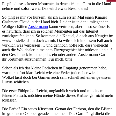
Es gibt diese seltenen Momente, in denen ich ein Garn in die Hand
nehme und sofort weiß: Das wird etwas Besonderes!
So ging es mir vor kurzem, als ich zum ersten Mal einen Knäuel
Cashmere Cloud in der Hand hielt. Leider ist in den umliegenden
Wollgeschäften
Austermann
kaum vertreten, aber umso schöner ist
es natürlich, dass ich in solchen Momenten auf das Internet
zurückgreifen kann. So kommen die Knäuel, die ich aus Neugier im
www bestelle, dann doch zu mir. Da würde ich in diesem Fall auch
wirklich was verpassen … und dennoch hoffe ich, dass vielleicht
auch die Wolldealer in meinem Einzugsgebiet hier mitlesen und auf
den Geschmack kommen, das ein oder andere Austermann-Garn in
ihr Sortiment aufzunehmen. Für mich, bitte!
Schon als ich das kleine Päckchen in Empfang genommen habe,
war mir sofort klar: Leicht wie eine Feder (oder eher wie eine
Wolke) lässt doch bei Garnen auch sehr schnell auf einen gewissen
Luxus schließen.
Die erste Fühlprobe: Leicht, unglaublich weich und mit einem
feinen Flausch, möchten meine Hände dieses Knäuel gar nicht mehr
loslassen.
Die Farbe? Ein sattes Kirschrot. Genau der Farbton, den die Blätter
im goldenen Oktober gerade annehmen. Das Garn fängt direkt die