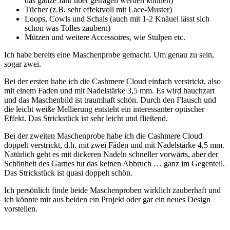
das ganze Jahr über getragen werden können)
Tücher (z.B. sehr effektvoll mit Lace-Muster)
Loops, Cowls und Schals (auch mit 1-2 Knäuel lässt sich
schon was Tolles zaubern)
Mützen und weitere Accessoires, wie Stulpen etc.
Ich habe bereits eine Maschenprobe gemacht. Um genau zu sein,
sogar zwei.
Bei der ersten habe ich die Cashmere Cloud einfach verstrickt, also
mit einem Faden und mit Nadelstärke 3,5 mm. Es wird hauchzart
und das Maschenbild ist traumhaft schön. Durch den Flausch und
die leicht weiße Mellierung entsteht ein interessanter optischer
Effekt. Das Strickstück ist sehr leicht und fließend.
Bei der zweiten Maschenprobe habe ich die Cashmere Cloud
doppelt verstrickt, d.h. mit zwei Fäden und mit Nadelstärke 4,5 mm.
Natürlich geht es mit dickeren Nadeln schneller vorwärts, aber der
Schönheit des Garnes tut das keinen Abbruch … ganz im Gegenteil.
Das Strickstück ist quasi doppelt schön.
Ich persönlich finde beide Maschenproben wirklich zauberhaft und
ich könnte mir aus beiden ein Projekt oder gar ein neues Design
vorstellen.