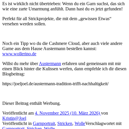
Es ist wirklich nicht übertrieben: Wenn du ein Garn suchst, das sich
wie eine zarte Umarmung anfühlt. Dann hast du es jetzt gefunden!
Perfekt für all Strickprojekte, die mit dem „gewissen Etwas“
versehen werden sollen.
Noch ein Tipp wo du die Cashmere Cloud, aber auch viele andere
Garne aus dem Hause Austermann bestellen kannst:
www.wollerino.de
Willst du mehr über
Austermann
erfahren und gemeinsam mit mir
einen Blick hinter die Kulissen werfen, dann empfehle ich dir diesen
Blogbeitrag:
https://joeljoel.de/austermann-tradition-trifft-nachhaltigkeit/
Dieser Beitrag enthält Werbung.
Veröffentlicht am
4. November 2025
(10. März 2026)
von
Kristin@Joel
Veröffentlicht in
Garnportrait
,
Stricken
,
Wolle
Verschlagwortet mit
Garnportrait
,
Stricken
,
Wolle