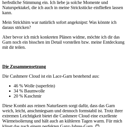
herbstliche Stimmung ein. Ich liebe ja solche Momente und
Naturspektakel, die ich auch in meine Strickstücke einfließen lassen
kann.
Mein Strickhirn war natürlich sofort angeknipst: Was könnte ich
daraus stricken?
Aber bevor ich mich konkreten Plänen widme, möchte ich dir das
Garn noch ein bisschen im Detail vorstellen bzw. meine Entdeckung
mit dir teilen.
Die Zusammensetzung
Die Cashmere Cloud ist ein Lace-Garn bestehend aus:
46 % Wolle (superfein)
34 % Baumwolle
20 % Kaschmir
Diese Kombi aus reinen Naturfasern sorgt dafür, dass das Garn
weich, leicht, anschmiegsam und dennoch formstabil ist. Trotz ihrer
extremen Leichtigkeit bietet die Cashmere Cloud eine exzellente
Wärmeisolierung und hält auch an kühleren Tagen warm. Für mich
klingt das nach einem perfekten Ganz-Jahres-Garn. 😊