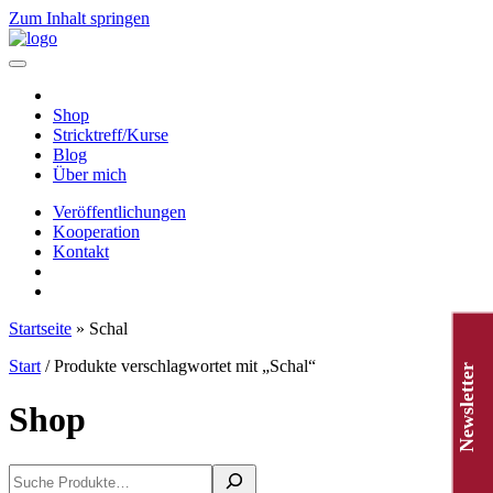
Zum Inhalt springen
Hauptnavigation
Shop
Stricktreff/Kurse
Blog
Über mich
Veröffentlichungen
Kooperation
Kontakt
Startseite
»
Schal
Start
/ Produkte verschlagwortet mit „Schal“
Newsletter
Shop
Suchen