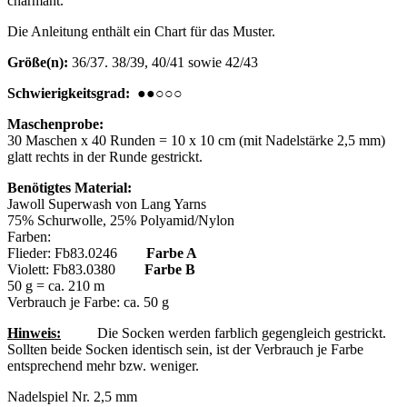
charmant.
Die Anleitung enthält ein Chart für das Muster.
Größe(n):
36/37. 38/39, 40/41 sowie 42/43
Schwierigkeitsgrad:
●●○○○
Maschenprobe:
30 Maschen x 40 Runden = 10 x 10 cm (mit Nadelstärke 2,5 mm)
glatt rechts in der Runde gestrickt.
Benötigtes Material:
Jawoll Superwash von Lang Yarns
75% Schurwolle, 25% Polyamid/Nylon
Farben:
Flieder: Fb83.0246
Farbe A
Violett: Fb83.0380
Farbe B
50 g = ca. 210 m
Verbrauch je Farbe: ca. 50 g
Hinweis:
Die Socken werden farblich gegengleich gestrickt.
Sollten beide Socken identisch sein, ist der Verbrauch je Farbe
entsprechend mehr bzw. weniger.
Nadelspiel Nr. 2,5 mm