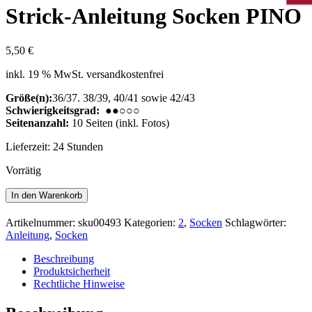
Strick-Anleitung Socken PINO
5,50
€
inkl. 19 % MwSt.
versandkostenfrei
Größe(n):
36/37. 38/39, 40/41 sowie 42/43
Schwierigkeitsgrad:
●●○○○
Seitenanzahl:
10 Seiten (inkl. Fotos)
Lieferzeit:
24 Stunden
Vorrätig
Strick-
In den Warenkorb
Anleitung
Socken
Artikelnummer:
sku00493
Kategorien:
2
,
Socken
Schlagwörter:
PINO
Anleitung
,
Socken
Menge
Beschreibung
Produktsicherheit
Rechtliche Hinweise