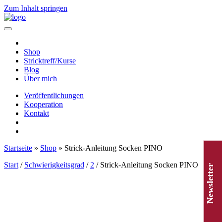
Zum Inhalt springen
Hauptnavigation
Shop
Stricktreff/Kurse
Blog
Über mich
Veröffentlichungen
Kooperation
Kontakt
Startseite
»
Shop
»
Strick-Anleitung Socken PINO
Start
/
Schwierigkeitsgrad
/
2
/ Strick-Anleitung Socken PINO
Newsletter