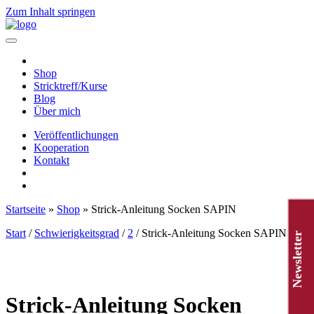
Zum Inhalt springen
Hauptnavigation
Shop
Stricktreff/Kurse
Blog
Über mich
Veröffentlichungen
Kooperation
Kontakt
Startseite
»
Shop
»
Strick-Anleitung Socken SAPIN
Start
/
Schwierigkeitsgrad
/
2
/ Strick-Anleitung Socken SAPIN
Newsletter
Strick-Anleitung Socken