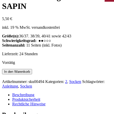
SAPIN
5,50
€
inkl. 19 % MwSt.
versandkostenfrei
Größe(n):
36/37. 38/39, 40/41 sowie 42/43
Schwierigkeitsgrad:
●●○○○
Seitenanzahl:
11 Seiten (inkl. Fotos)
Lieferzeit:
24 Stunden
Vorrätig
Strick-
In den Warenkorb
Anleitung
Socken
Artikelnummer:
sku00494
Kategorien:
2
,
Socken
Schlagwörter:
SAPIN
Anleitung
,
Socken
Menge
Beschreibung
Produktsicherheit
Rechtliche Hinweise