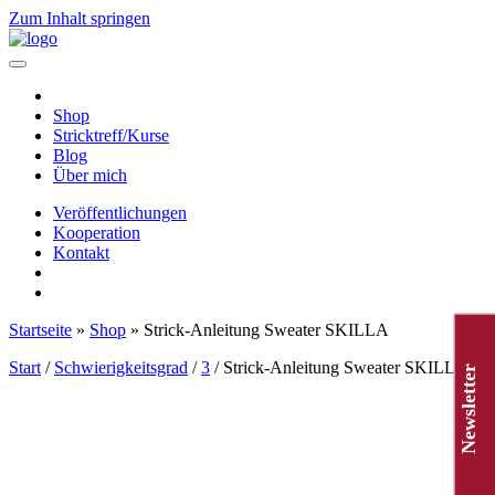
Zum Inhalt springen
Hauptnavigation
Shop
Stricktreff/Kurse
Blog
Über mich
Veröffentlichungen
Kooperation
Kontakt
Startseite
»
Shop
»
Strick-Anleitung Sweater SKILLA
Start
/
Schwierigkeitsgrad
/
3
/ Strick-Anleitung Sweater SKILLA
Newsletter