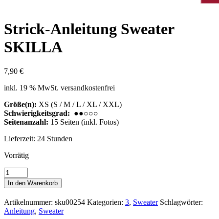
Strick-Anleitung Sweater
SKILLA
7,90
€
inkl. 19 % MwSt.
versandkostenfrei
Größe(n):
XS (S / M / L / XL / XXL)
Schwierigkeitsgrad:
●●○○○
Seitenanzahl:
15 Seiten (inkl. Fotos)
Lieferzeit:
24 Stunden
Vorrätig
Strick-
Anleitung
In den Warenkorb
Sweater
SKILLA
Artikelnummer:
sku00254
Kategorien:
3
,
Sweater
Schlagwörter:
Menge
Anleitung
,
Sweater