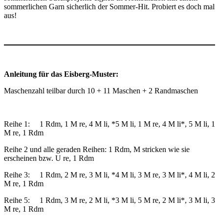
sommerlichen Garn sicherlich der Sommer-Hit. Probiert es doch mal
aus!
Anleitung für das Eisberg-Muster:
Maschenzahl teilbar durch 10 + 11 Maschen + 2 Randmaschen
Reihe 1: 1 Rdm, 1 M re, 4 M li, *5 M li, 1 M re, 4 M li*, 5 M li, 1
M re, 1 Rdm
Reihe 2 und alle geraden Reihen: 1 Rdm, M stricken wie sie
erscheinen bzw. U re, 1 Rdm
Reihe 3: 1 Rdm, 2 M re, 3 M li, *4 M li, 3 M re, 3 M li*, 4 M li, 2
M re, 1 Rdm
Reihe 5: 1 Rdm, 3 M re, 2 M li, *3 M li, 5 M re, 2 M li*, 3 M li, 3
M re, 1 Rdm