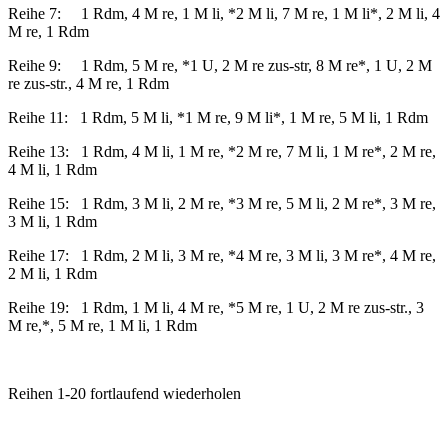
Reihe 7: 1 Rdm, 4 M re, 1 M li, *2 M li, 7 M re, 1 M li*, 2 M li, 4
M re, 1 Rdm
Reihe 9: 1 Rdm, 5 M re, *1 U, 2 M re zus-str, 8 M re*, 1 U, 2 M
re zus-str., 4 M re, 1 Rdm
Reihe 11: 1 Rdm, 5 M li, *1 M re, 9 M li*, 1 M re, 5 M li, 1 Rdm
Reihe 13: 1 Rdm, 4 M li, 1 M re, *2 M re, 7 M li, 1 M re*, 2 M re,
4 M li, 1 Rdm
Reihe 15: 1 Rdm, 3 M li, 2 M re, *3 M re, 5 M li, 2 M re*, 3 M re,
3 M li, 1 Rdm
Reihe 17: 1 Rdm, 2 M li, 3 M re, *4 M re, 3 M li, 3 M re*, 4 M re,
2 M li, 1 Rdm
Reihe 19: 1 Rdm, 1 M li, 4 M re, *5 M re, 1 U, 2 M re zus-str., 3
M re,*, 5 M re, 1 M li, 1 Rdm
Reihen 1-20 fortlaufend wiederholen