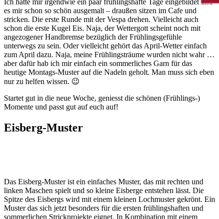
Ich hatte mir irgendwie ein paar frühlingshafte Tage eingebildet und
es mir schon so schön ausgemalt – draußen sitzen im Cafe und
stricken. Die erste Runde mit der Vespa drehen. Vielleicht auch
schon die erste Kugel Eis. Naja, der Wettergott scheint noch mit
angezogener Handbremse bezüglich der Frühlingsgefühle
unterwegs zu sein. Oder vielleicht gehört das April-Wetter einfach
zum April dazu. Naja, meine Frühlingsträume wurden nicht wahr …
aber dafür hab ich mir einfach ein sommerliches Garn für das
heutige Montags-Muster auf die Nadeln geholt. Man muss sich eben
nur zu helfen wissen. 😉
Startet gut in die neue Woche, geniesst die schönen (Frühlings-)
Momente und passt gut auf euch auf!
Eisberg-Muster
Das Eisberg-Muster ist ein einfaches Muster, das mit rechten und
linken Maschen spielt und so kleine Eisberge entstehen lässt. Die
Spitze des Eisbergs wird mit einem kleinen Lochmuster gekrönt. Ein
Muster das sich jetzt besonders für die ersten frühlingshaften und
sommerlichen Strickprojekte eignet. In Kombination mit einem