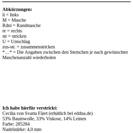
Abkürzungen:
li = links
M = Masche
Rdm = Randmasche
re = rechts
str = stricken
U = Umschlag
zus-str. = zusammenstricken
*…* = Die Angaben zwischen den Sternchen je nach gewünschter
Maschenanzahl wiederholen
Ich habe hierfür verstrickt:
Cecilia von Svarta Fåret (erhätlich bei eddna.de)
53% Baumwolle, 33% Viskose, 14% Leinen
Farbe: 285284
Nadelstärke: 4,0 mm