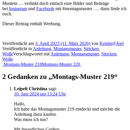
Mustern … verlinkt doch einfach eure Bilder und Beiträge
bei
Instagram
und
Facebook
mit #montagsmuster … dann finde ich
euch.
Dieser Beitrag enthält Werbung.
Veröffentlicht am
3. April 2023
(11. März 2026)
von
Kristin@Joel
Veröffentlicht in
Anleitung
,
Montagsmuster
,
Stricken
,
Wolle
Verschlagwortet mit
Anleitung
,
Montagsmuster
,
Stricken
,
Wolle
Beitragsnavigation
Montags-Muster 218
Montags-Muster 220
2 Gedanken zu „
Montags-Muster 219
“
Leipelt Christina
sagt:
10. Juni 2024 um 13:24 Uhr
Hallo,
Ich habe das Montagsmuster 219 entdeckt und möchte die
Anleitung dazu kaufen.
Was muss ich tun?
Mit freundlichen Grüßen