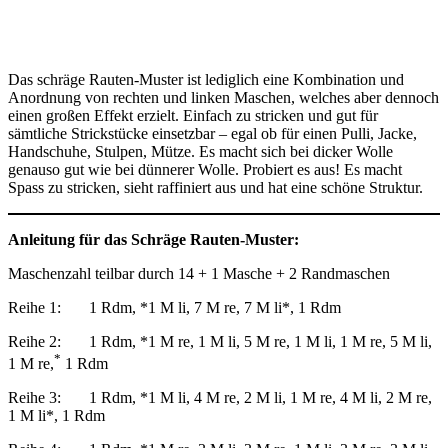
Das schräge Rauten-Muster ist lediglich eine Kombination und
Anordnung von rechten und linken Maschen, welches aber dennoch
einen großen Effekt erzielt. Einfach zu stricken und gut für
sämtliche Strickstücke einsetzbar – egal ob für einen Pulli, Jacke,
Handschuhe, Stulpen, Mütze. Es macht sich bei dicker Wolle
genauso gut wie bei dünnerer Wolle. Probiert es aus! Es macht
Spass zu stricken, sieht raffiniert aus und hat eine schöne Struktur.
Anleitung für das Schräge Rauten-Muster:
Maschenzahl teilbar durch 14 + 1 Masche + 2 Randmaschen
Reihe 1: 1 Rdm, *1 M li, 7 M re, 7 M li*, 1 Rdm
Reihe 2: 1 Rdm, *1 M re, 1 M li, 5 M re, 1 M li, 1 M re, 5 M li,
*
1 M re,
1 Rdm
Reihe 3: 1 Rdm, *1 M li, 4 M re, 2 M li, 1 M re, 4 M li, 2 M re,
1 M li*, 1 Rdm