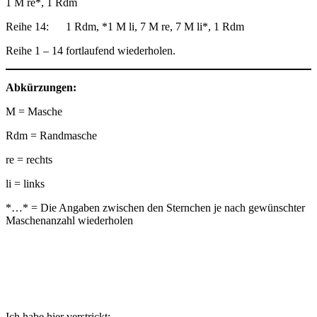
1 M re*, 1 Rdm
Reihe 14: 1 Rdm, *1 M li, 7 M re, 7 M li*, 1 Rdm
Reihe 1 – 14 fortlaufend wiederholen.
Abkürzungen:
M = Masche
Rdm = Randmasche
re = rechts
li = links
*…* = Die Angaben zwischen den Sternchen je nach gewünschter
Maschenanzahl wiederholen
Ich habe hier verstrickt: