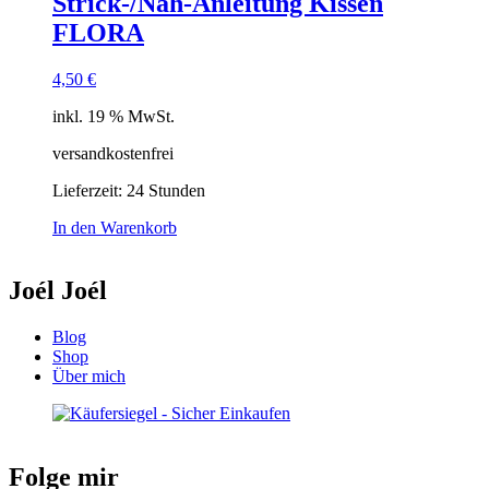
Strick-/Näh-Anleitung Kissen
FLORA
4,50
€
inkl. 19 % MwSt.
versandkostenfrei
Lieferzeit:
24 Stunden
In den Warenkorb
Joél Joél
Blog
Shop
Über mich
Folge mir