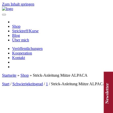
Zum Inhalt springen
Hauptnavigation
Shop
Stricktreff/Kurse
Blog
Über mich
Veröffentlichungen
Kooperation
Kontakt
Startseite
»
Shop
»
Strick-Anleitung Mütze ALPACA
Start
/
Schwierigkeitsgrad
/
1
/ Strick-Anleitung Mütze ALPACA
Newsletter