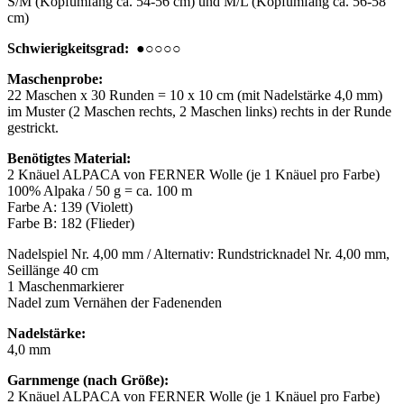
S/M (Kopfumfang ca. 54-56 cm) und M/L (Kopfumfang ca. 56-58
cm)
Schwierigkeitsgrad:
●○○○○
Maschenprobe:
22 Maschen x 30 Runden = 10 x 10 cm (mit Nadelstärke 4,0 mm)
im Muster (2 Maschen rechts, 2 Maschen links) rechts in der Runde
gestrickt.
Benötigtes Material:
2 Knäuel ALPACA von FERNER Wolle (je 1 Knäuel pro Farbe)
100% Alpaka / 50 g = ca. 100 m
Farbe A: 139 (Violett)
Farbe B: 182 (Flieder)
Nadelspiel Nr. 4,00 mm / Alternativ: Rundstricknadel Nr. 4,00 mm,
Seillänge 40 cm
1 Maschenmarkierer
Nadel zum Vernähen der Fadenenden
Nadelstärke:
4,0 mm
Garnmenge (nach Größe):
2 Knäuel ALPACA von FERNER Wolle (je 1 Knäuel pro Farbe)