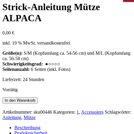
Strick-Anleitung Mütze
ALPACA
0,00
€
inkl. 19 % MwSt.
versandkostenfrei
Größe(n):
S/M (Kopfumfang ca. 54-56 cm) und M/L (Kopfumfang
ca. 56-58 cm)
Schwierigkeitsgrad:
●○○○○
Seitenanzahl:
6 Seiten (inkl. Fotos)
Lieferzeit:
24 Stunden
Vorrätig
Strick-
In den Warenkorb
Anleitung
Mütze
Artikelnummer:
sku00446
Kategorien:
1
,
Accessoires
Schlagwörter:
ALPACA
Anleitung
,
Mütze
Menge
Beschreibung
Produktsicherheit