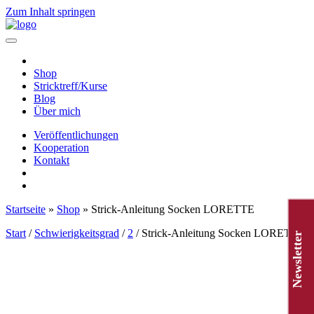
Zum Inhalt springen
Hauptnavigation
Shop
Stricktreff/Kurse
Blog
Über mich
Veröffentlichungen
Kooperation
Kontakt
Startseite
»
Shop
»
Strick-Anleitung Socken LORETTE
Start
/
Schwierigkeitsgrad
/
2
/ Strick-Anleitung Socken LORETTE
Newsletter