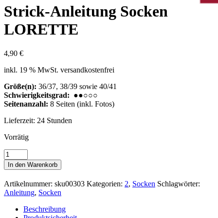
Strick-Anleitung Socken
LORETTE
4,90
€
inkl. 19 % MwSt.
versandkostenfrei
Größe(n):
36/37, 38/39 sowie 40/41
Schwierigkeitsgrad:
●●○○○
Seitenanzahl:
8 Seiten (inkl. Fotos)
Lieferzeit:
24 Stunden
Vorrätig
Strick-
Anleitung
In den Warenkorb
Socken
LORETTE
Artikelnummer:
sku00303
Kategorien:
2
,
Socken
Schlagwörter:
Menge
Anleitung
,
Socken
Beschreibung
Produktsicherheit