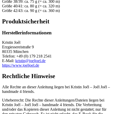
Größe 38/39: ca. 75 g (= ca. 300 m)
Größe 40/41: ca. 80 g (= ca. 320 m)
Größe 42/43: ca. 90 g (= ca. 360 m)
Produktsicherheit
Herstellerinformationen
Kristin Joél
Erzgiessereistraße 9
80335 München
Telefon: +49 (0) 179 218 2541
E-Mail:
kristin@joeljoel.de
https://www.joeljoel.de
Rechtliche Hinweise
Alle Rechte an dieser Anleitung liegen bei Kristin Joél – Joél Joél –
handmade 4 friends.
Urheberrecht: Die Rechte dieser Anleitungen/Dateien liegen bei
Kristin Joél – Joél Joél – handmade 4 friends. Die Verbreitung
und/oder das Kopieren dieser Anleitung ist nicht gestattet; nur für
den privaten Gebrauch. Es ist nicht erlaubt, das E-Book für die