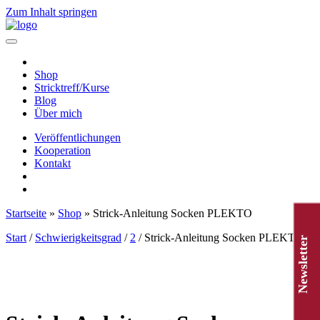
Zum Inhalt springen
Hauptnavigation
Shop
Stricktreff/Kurse
Blog
Über mich
Veröffentlichungen
Kooperation
Kontakt
Startseite
»
Shop
»
Strick-Anleitung Socken PLEKTO
Start
/
Schwierigkeitsgrad
/
2
/ Strick-Anleitung Socken PLEKTO
Newsletter