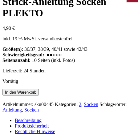
Strick-Anleitung Socken
PLEKTO
4,90
€
inkl. 19 % MwSt.
versandkostenfrei
Größe(n):
36/37, 38/39, 40/41 sowie 42/43
Schwierigkeitsgrad:
●●○○○
Seitenanzahl:
10 Seiten (inkl. Fotos)
Lieferzeit:
24 Stunden
Vorrätig
Strick-
In den Warenkorb
Anleitung
Socken
Artikelnummer:
sku00445
Kategorien:
2
,
Socken
Schlagwörter:
PLEKTO
Anleitung
,
Socken
Menge
Beschreibung
Produktsicherheit
Rechtliche Hinweise