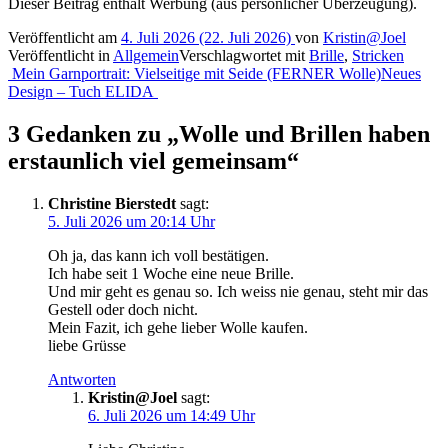
Dieser Beitrag enthält Werbung (aus persönlicher Überzeugung).
Veröffentlicht am
4. Juli 2026
(22. Juli 2026)
von
Kristin@Joel
Veröffentlicht in
Allgemein
Verschlagwortet mit
Brille
,
Stricken
Beitragsnavigation
Mein Garnportrait: Vielseitige mit Seide (FERNER Wolle)
Neues
Design – Tuch ELIDA
3 Gedanken zu „
Wolle und Brillen haben
erstaunlich viel gemeinsam
“
Christine Bierstedt
sagt:
5. Juli 2026 um 20:14 Uhr
Oh ja, das kann ich voll bestätigen.
Ich habe seit 1 Woche eine neue Brille.
Und mir geht es genau so. Ich weiss nie genau, steht mir das
Gestell oder doch nicht.
Mein Fazit, ich gehe lieber Wolle kaufen.
liebe Grüsse
Antworten
Kristin@Joel
sagt:
6. Juli 2026 um 14:49 Uhr