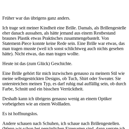
Früher war das übrigens ganz anders.
Ich trage seit meiner Kindheit eine Brille. Damals, als Brillengestelle
eher danach aussahen, als hätte jemand aus einem Restbestand
braunes Plastik etwas Praktisches zusammengebastelt. Von
Statement-Piece konnte keine Rede sein. Eine Brille war etwas, das
man tragen musste (weil ich sonst schlichtweg auch nichts gesehen
hätte). Nicht etwas, das man tragen wollte.
Heute ist das (zum Glück) Geschichte.
Eine Brille gehört für mich inzwischen genauso zu meinem Stil wie
meine selbstgestrickten Designs, ob Tuch, Shirt oder Sweater. Sie
unterstreichen meinen Typ, es darf ruhig mal auffällig sein, ob durch
Farbe, Schnitt und ein bisschen Verrücktheit.
Deshalb kann ich übrigens genauso wenig an einem Optiker
vorbeigehen wie an einem Wollladen.
Es ist hoffnungslos.
Andere schauen nach Schuhen, ich schaue nach Brillengestellen.
(Wenn wir schon bei persönlichen Eigenarten sind, dann verrate ich