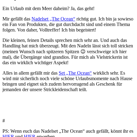
Ein Urlaub mit dem Meer daheim? Ja, das geht!
Mir gefällt das
Nadelset „The Ocean“
richtig gut. Ich bin ja sowieso
ein Fan von Produkten, die gut durchdacht sind und einem Thema
folgen. Von daher, Volltreffer! Ich bin begeistert!
Die kleinen, feinen Details sprechen mich sehr an. Und auch das
Handling hat mich überzeugt. Mit den Nadeln lässt sich toll stricken
(meinen Wunsch nach spitzeren Spitzen 😉 verschweige ich hier
mal), die Übergänge sind grandios. Für mich als Vielstrickerin ist
das ein wirklich wichtiger Aspekt!
Alles in allem gefällt mir das
Set „The Ocean“
wirklich sehr. Es
wird mir sicherlich noch viele schöne Urlaubsmomente nach Hause
bringen und eignet sich zudem hervorragend als Geschenk für
jemanden der unsere Strickleidenschaft teilt.
#
PS: Wenn euch das Nadelset „The Ocean“ auch gefällt, könnt ihr es
HIER
und
HIER
erwerben.