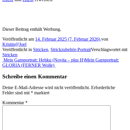
Dieser Beitrag enthält Werbung.
Veröffentlicht am
14. Februar 2025
(7. Februar 2026)
von
Kristin@Joel
Veröffentlicht in
Stricken
,
Strickzubehör-Portrait
Verschlagwortet mit
Stricken
Beitragsnavigation
Mein Garnportrait: Hehku (Novita – plus H)
Mein Garnportrait:
GLORIA (FERNER Wolle)
Schreibe einen Kommentar
Deine E-Mail-Adresse wird nicht veröffentlicht.
Erforderliche
Felder sind mit
*
markiert
Kommentar
*