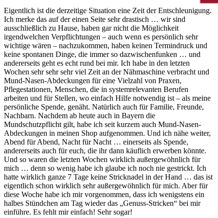
Eigentlich ist die derzeitige Situation eine Zeit der Entschleunigung.
Ich merke das auf der einen Seite sehr drastisch … wir sind
ausschließlich zu Hause, haben gar nicht die Möglichkeit
irgendwelchen Verpflichtungen – auch wenn es persönlich sehr
wichtige wären – nachzukommen, haben keinen Termindruck und
keine spontanen Dinge, die immer so dazwischenfunken … und
andererseits geht es echt rund bei mir. Ich habe in den letzten
Wochen sehr sehr sehr viel Zeit an der Nähmaschine verbracht und
Mund-Nasen-Abdeckungen für eine Vielzahl von Praxen,
Pflegestationen, Menschen, die in systemrelevanten Berufen
arbeiten und für Stellen, wo einfach Hilfe notwendig ist – als meine
persönliche Spende, genäht. Natürlich auch für Familie, Freunde,
Nachbarn. Nachdem ab heute auch in Bayern die
Mundschutzpflicht gilt, habe ich seit kurzem auch Mund-Nasen-
Abdeckungen in meinen Shop aufgenommen. Und ich nähe weiter,
Abend für Abend, Nacht für Nacht … einerseits als Spende,
andererseits auch für euch, die ihr dann käuflich erwerben könnte.
Und so waren die letzten Wochen wirklich außergewöhnlich für
mich … denn so wenig habe ich glaube ich noch nie gestrickt. Ich
hatte wirklich ganze 7 Tage keine Stricknadel in der Hand … das ist
eigentlich schon wirklich sehr außergewöhnlich für mich. Aber für
diese Woche habe ich mir vorgenommen, dass ich wenigstens ein
halbes Stündchen am Tag wieder das „Genuss-Stricken“ bei mir
einführe. Es fehlt mir einfach! Sehr sogar!