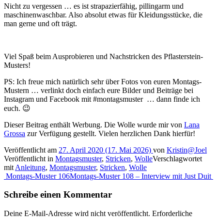
Nicht zu vergessen … es ist strapazierfähig, pillingarm und
maschinenwaschbar. Also absolut etwas für Kleidungsstücke, die
man gerne und oft trägt.
Viel Spaß beim Ausprobieren und Nachstricken des Pflasterstein-
Musters!
PS: Ich freue mich natürlich sehr über Fotos von euren Montags-
Mustern … verlinkt doch einfach eure Bilder und Beiträge bei
Instagram und Facebook mit #montagsmuster … dann finde ich
euch. 😉
Dieser Beitrag enthält Werbung. Die Wolle wurde mir von
Lana
Grossa
zur Verfügung gestellt. Vielen herzlichen Dank hierfür!
Veröffentlicht am
27. April 2020
(17. Mai 2026)
von
Kristin@Joel
Veröffentlicht in
Montagsmuster
,
Stricken
,
Wolle
Verschlagwortet
mit
Anleitung
,
Montagsmuster
,
Stricken
,
Wolle
Beitragsnavigation
Montags-Muster 106
Montags-Muster 108 – Interview mit Just Duit
Schreibe einen Kommentar
Deine E-Mail-Adresse wird nicht veröffentlicht.
Erforderliche