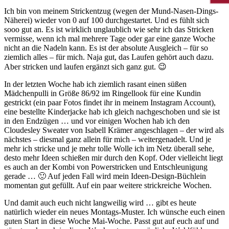
Ich bin von meinem Strickentzug (wegen der Mund-Nasen-Dings-
Näherei) wieder von 0 auf 100 durchgestartet. Und es fühlt sich
sooo gut an. Es ist wirklich unglaublich wie sehr ich das Stricken
vermisse, wenn ich mal mehrere Tage oder gar eine ganze Woche
nicht an die Nadeln kann. Es ist der absolute Ausgleich – für so
ziemlich alles – für mich. Naja gut, das Laufen gehört auch dazu.
Aber stricken und laufen ergänzt sich ganz gut. 😉
In der letzten Woche hab ich ziemlich rasant einen süßen
Mädchenpulli in Größe 86/92 im Ringellook für eine Kundin
gestrickt (ein paar Fotos findet ihr in meinem Instagram Account),
eine bestellte Kinderjacke hab ich gleich nachgeschoben und sie ist
in den Endzügen … und vor einigen Wochen hab ich den
Cloudesley Sweater von Isabell Krämer angeschlagen – der wird als
nächstes – diesmal ganz allein für mich – weitergenadelt. Und je
mehr ich stricke und je mehr tolle Wolle ich im Netz überall sehe,
desto mehr Ideen schießen mir durch den Kopf. Oder vielleicht liegt
es auch an der Kombi von Powerstricken und Entschleunigung
gerade … 🙂 Auf jeden Fall wird mein Ideen-Design-Büchlein
momentan gut gefüllt. Auf ein paar weitere strickreiche Wochen.
Und damit auch euch nicht langweilig wird … gibt es heute
natürlich wieder ein neues Montags-Muster. Ich wünsche euch einen
guten Start in diese Woche Mai-Woche. Passt gut auf euch auf und