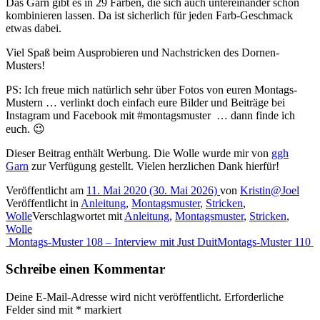
Das Garn gibt es in 29 Farben, die sich auch untereinander schön
kombinieren lassen. Da ist sicherlich für jeden Farb-Geschmack
etwas dabei.
Viel Spaß beim Ausprobieren und Nachstricken des Dornen-
Musters!
PS: Ich freue mich natürlich sehr über Fotos von euren Montags-
Mustern … verlinkt doch einfach eure Bilder und Beiträge bei
Instagram und Facebook mit #montagsmuster … dann finde ich
euch. 😉
Dieser Beitrag enthält Werbung. Die Wolle wurde mir von
ggh
Garn
zur Verfügung gestellt. Vielen herzlichen Dank hierfür!
Veröffentlicht am
11. Mai 2020
(30. Mai 2026)
von
Kristin@Joel
Veröffentlicht in
Anleitung
,
Montagsmuster
,
Stricken
,
Wolle
Verschlagwortet mit
Anleitung
,
Montagsmuster
,
Stricken
,
Wolle
Beitragsnavigation
Montags-Muster 108 – Interview mit Just Duit
Montags-Muster 110
Schreibe einen Kommentar
Deine E-Mail-Adresse wird nicht veröffentlicht.
Erforderliche
Felder sind mit
*
markiert