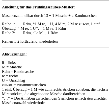
Anleitung für das Frühlingszauber-Muster:
Maschenzahl teilbar durch 13 + 1 Masche + 2 Randmaschen
Reihe 1: 1 Rdm, *1 M re, 1 U, 4 M re, 2 M re zus-str, 1 einf.
Überzug, 4 M re, 1 U*, 1 M re, 1 Rdm
Reihe 2: 1 Rdm, alle M li, 1 Rdm
Reihen 1-2 fortlaufend wiederholen
Abkürzungen:
li = links
M = Masche
Rdm = Randmasche
re = rechts
U = Umschlag
zus-str. = zusammenstricken
1 einf. Überzug = 1 M wie zum rechts stricken abheben, die nächste
M re stricken, die abgehobene Masche darüberziehen
*…* = Die Angaben zwischen den Sternchen je nach gewünschter
Maschenanzahl wiederholen