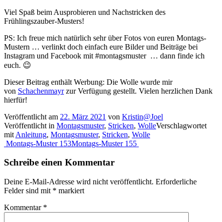
Viel Spaß beim Ausprobieren und Nachstricken des
Frühlingszauber-Musters!
PS: Ich freue mich natürlich sehr über Fotos von euren Montags-
Mustern … verlinkt doch einfach eure Bilder und Beiträge bei
Instagram und Facebook mit #montagsmuster … dann finde ich
euch. 😉
Dieser Beitrag enthält Werbung: Die Wolle wurde mir
von
Schachenmayr
zur Verfügung gestellt. Vielen herzlichen Dank
hierfür!
Veröffentlicht am
22. März 2021
von
Kristin@Joel
Veröffentlicht in
Montagsmuster
,
Stricken
,
Wolle
Verschlagwortet
mit
Anleitung
,
Montagsmuster
,
Stricken
,
Wolle
Beitragsnavigation
Montags-Muster 153
Montags-Muster 155
Schreibe einen Kommentar
Deine E-Mail-Adresse wird nicht veröffentlicht.
Erforderliche
Felder sind mit
*
markiert
Kommentar
*