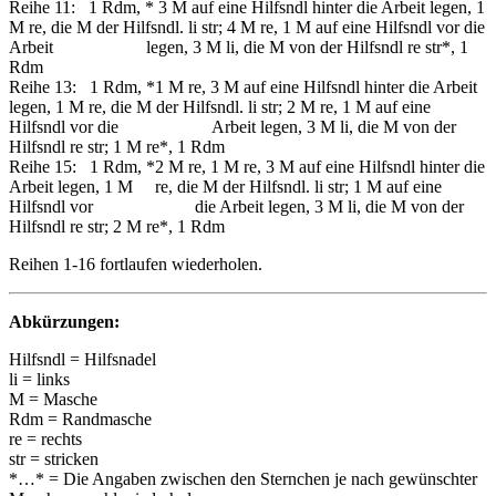
Reihe 11: 1 Rdm, * 3 M auf eine Hilfsndl hinter die Arbeit legen, 1
M re, die M der Hilfsndl. li str; 4 M re, 1 M auf eine Hilfsndl vor die
Arbeit legen, 3 M li, die M von der Hilfsndl re str*, 1
Rdm
Reihe 13: 1 Rdm, *1 M re, 3 M auf eine Hilfsndl hinter die Arbeit
legen, 1 M re, die M der Hilfsndl. li str; 2 M re, 1 M auf eine
Hilfsndl vor die Arbeit legen, 3 M li, die M von der
Hilfsndl re str; 1 M re*, 1 Rdm
Reihe 15: 1 Rdm, *2 M re, 1 M re, 3 M auf eine Hilfsndl hinter die
Arbeit legen, 1 M re, die M der Hilfsndl. li str; 1 M auf eine
Hilfsndl vor die Arbeit legen, 3 M li, die M von der
Hilfsndl re str; 2 M re*, 1 Rdm
Reihen 1-16 fortlaufen wiederholen.
Abkürzungen:
Hilfsndl = Hilfsnadel
li = links
M = Masche
Rdm = Randmasche
re = rechts
str = stricken
*…* = Die Angaben zwischen den Sternchen je nach gewünschter