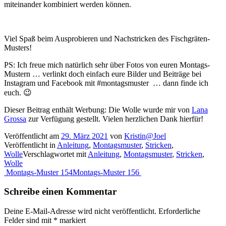
miteinander kombiniert werden können.
Viel Spaß beim Ausprobieren und Nachstricken des Fischgräten-
Musters!
PS: Ich freue mich natürlich sehr über Fotos von euren Montags-
Mustern … verlinkt doch einfach eure Bilder und Beiträge bei
Instagram und Facebook mit #montagsmuster … dann finde ich
euch. 😉
Dieser Beitrag enthält Werbung: Die Wolle wurde mir von
Lana
Grossa
zur Verfügung gestellt. Vielen herzlichen Dank hierfür!
Veröffentlicht am
29. März 2021
von
Kristin@Joel
Veröffentlicht in
Anleitung
,
Montagsmuster
,
Stricken
,
Wolle
Verschlagwortet mit
Anleitung
,
Montagsmuster
,
Stricken
,
Wolle
Beitragsnavigation
Montags-Muster 154
Montags-Muster 156
Schreibe einen Kommentar
Deine E-Mail-Adresse wird nicht veröffentlicht.
Erforderliche
Felder sind mit
*
markiert