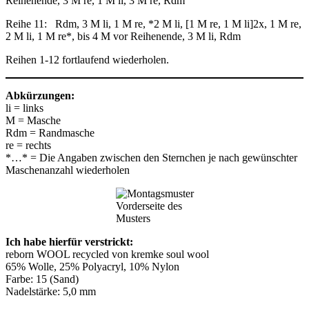
Reihenende, 3 M re, 1 M li, 3 M re, Rdm
Reihe 11: Rdm, 3 M li, 1 M re, *2 M li, [1 M re, 1 M li]2x, 1 M re,
2 M li, 1 M re*, bis 4 M vor Reihenende, 3 M li, Rdm
Reihen 1-12 fortlaufend wiederholen.
Abkürzungen:
li = links
M = Masche
Rdm = Randmasche
re = rechts
*…* = Die Angaben zwischen den Sternchen je nach gewünschter
Maschenanzahl wiederholen
Vorderseite des
Musters
Ich habe hierfür verstrickt:
reborn WOOL recycled von kremke soul wool
65% Wolle, 25% Polyacryl, 10% Nylon
Farbe: 15 (Sand)
Nadelstärke: 5,0 mm