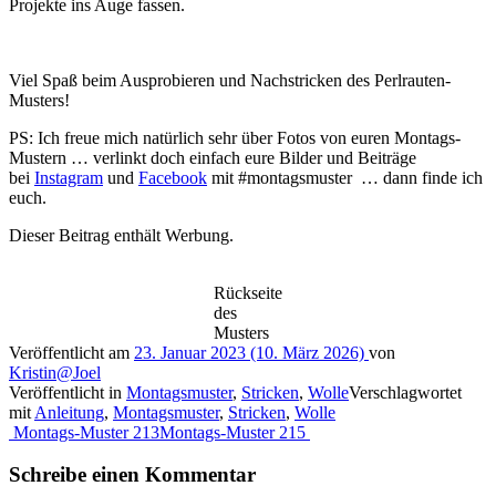
Projekte ins Auge fassen.
Viel Spaß beim Ausprobieren und Nachstricken des Perlrauten-
Musters!
PS: Ich freue mich natürlich sehr über Fotos von euren Montags-
Mustern … verlinkt doch einfach eure Bilder und Beiträge
bei
Instagram
und
Facebook
mit #montagsmuster … dann finde ich
euch.
Dieser Beitrag enthält Werbung.
Rückseite
des
Musters
Veröffentlicht am
23. Januar 2023
(10. März 2026)
von
Kristin@Joel
Veröffentlicht in
Montagsmuster
,
Stricken
,
Wolle
Verschlagwortet
mit
Anleitung
,
Montagsmuster
,
Stricken
,
Wolle
Beitragsnavigation
Montags-Muster 213
Montags-Muster 215
Schreibe einen Kommentar