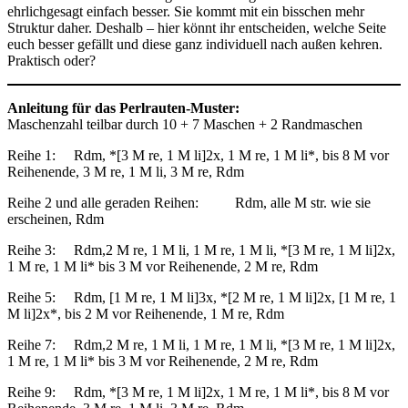
ehrlichgesagt einfach besser. Sie kommt mit ein bisschen mehr
Struktur daher. Deshalb – hier könnt ihr entscheiden, welche Seite
euch besser gefällt und diese ganz individuell nach außen kehren.
Praktisch oder?
Anleitung für das Perlrauten-Muster:
Maschenzahl teilbar durch 10 + 7 Maschen + 2 Randmaschen
Reihe 1: Rdm, *[3 M re, 1 M li]2x, 1 M re, 1 M li*, bis 8 M vor
Reihenende, 3 M re, 1 M li, 3 M re, Rdm
Reihe 2 und alle geraden Reihen: Rdm, alle M str. wie sie
erscheinen, Rdm
Reihe 3: Rdm,2 M re, 1 M li, 1 M re, 1 M li, *[3 M re, 1 M li]2x,
1 M re, 1 M li* bis 3 M vor Reihenende, 2 M re, Rdm
Reihe 5: Rdm, [1 M re, 1 M li]3x, *[2 M re, 1 M li]2x, [1 M re, 1
M li]2x*, bis 2 M vor Reihenende, 1 M re, Rdm
Reihe 7: Rdm,2 M re, 1 M li, 1 M re, 1 M li, *[3 M re, 1 M li]2x,
1 M re, 1 M li* bis 3 M vor Reihenende, 2 M re, Rdm
Reihe 9: Rdm, *[3 M re, 1 M li]2x, 1 M re, 1 M li*, bis 8 M vor