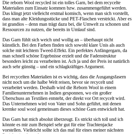
Die reborn Wool recycled ist ein tolles Garn, bei dem recycelte
Materialien zum Einsatz kommen bzw. zusammengeführt werden.
Das klingt jetzt vielleicht erstmal komisch, wenn man sich vorstellt,
dass man alte Kleidungsstücke und PET-Flaschen verstrickt. Aber es
ist grandios – denn man trägt dazu bei, die Umwelt zu schonen und
Ressourcen zu nutzen, die bereits in Umlauf sind.
Das Garn fühlt sich weich und wollig an – überhaupt nicht
künstlich. Bei den Farben finden sich sowohl klare Unis als auch
solche mit leichtem Tweed-Effekt. Ein perfektes Anfängergarn, da
man schnell schöne Ergebnisse erzielt und die Fadenstruktur
besonders leicht zu verarbeiten ist. Ach ja und der Preis ist natürlich
auch sehr günstig – und ein schlagkräftiges Argument.
Bei recycelten Materialien ist es wichtig, dass die Ausgangsfasern
nicht noch um die halbe Welt reisen, bevor sie recycelt und
verarbeitet werden. Deshalb wird die Reborn Wool in einem
Familienunternehmen in Indien gesponnen, wo ein großer
Überschuss an Textilien entsteht, der direkt vor Ort recycelt wird.
Das Unternehmen wird von Vater und Sohn geführt, mit denen
kremke soul wool gemeinsam dieses schöne Garn entwickelt hat.
Das Garn hat mich absolut überzeugt. Es strickt sich toll und ich
könnte es mir zum Beispiel sehr gut für eine Trachtenjacke
vorstellen. Vielleicht sollte ich das mal für eines meiner nächsten