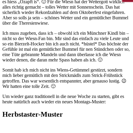
es hiess „Ozapft is“. 🙂 Für die Wiesn hat der Wettergott wirklich
alles richtig gemacht – tolles Wetter mit Sonnenschein. Das hat
sicherlich wieder Rekordzahlen auf dem Oktoberfest eingefahren.
Aber so solls ja sein – schönes Wetter und ein gemütlicher Bummel
über die Theresienwiese.
Ich muss zugeben, dass ich – obwohl ich ein Münchner Kindl bin –
nicht so der Wiesn-Fan bin. Mir sind das einfach zu viele Leute und
so ein Bierzelt-Hocker bin ich auch nicht. *hüstel* Das höchste der
Gefühle ist mal ein gemütlicher Bummel für nen Stündchen oder so,
eine Tüte gebrannte Mandeln und dann überlasse ich die Wiesn
wieder denen, die daran mehr Spass haben als ich. 🙂
Somit hab ich mich nicht ins Wiens-Getümmel gestürzt, sondern
mich lieber gemütlich mit den Strickmädls zum Strick-Frühstück
getroffen. Das war wesentlich entspannter, aber genauso lustig. 😉
Wir hatten eine tolle Zeit. 🙂
Um wieder ganz traditionell in die neue Woche zu starten, gibt es
heute natürlich auch wieder ein neues Montags-Muster:
Herbstaster-Muster