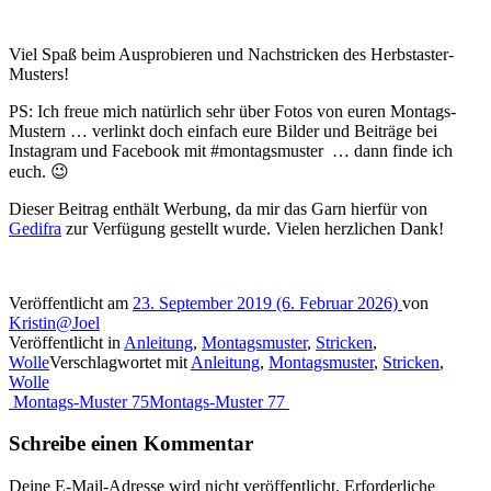
Viel Spaß beim Ausprobieren und Nachstricken des Herbstaster-
Musters!
PS: Ich freue mich natürlich sehr über Fotos von euren Montags-
Mustern … verlinkt doch einfach eure Bilder und Beiträge bei
Instagram und Facebook mit #montagsmuster … dann finde ich
euch. 😉
Dieser Beitrag enthält Werbung, da mir das Garn hierfür von
Gedifra
zur Verfügung gestellt wurde. Vielen herzlichen Dank!
Veröffentlicht am
23. September 2019
(6. Februar 2026)
von
Kristin@Joel
Veröffentlicht in
Anleitung
,
Montagsmuster
,
Stricken
,
Wolle
Verschlagwortet mit
Anleitung
,
Montagsmuster
,
Stricken
,
Wolle
Beitragsnavigation
Montags-Muster 75
Montags-Muster 77
Schreibe einen Kommentar
Deine E-Mail-Adresse wird nicht veröffentlicht.
Erforderliche