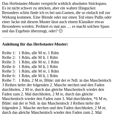
Das Herbstaster-Muster verspricht wirklich absoluten Strickspass.
Es ist nicht schwer zu stricken, aber ein wahrer Hingucker.
Besonders schön finde ich es bei uni-Garnen, die so einfach toll zur
Wirkung kommen. Eine Blende oder nur einen Teil eines Pullis oder
einer Jacke mit diesem Muster lässt auch einem Klassiker etwas
Besonderes werden. Probiert es mal aus … es macht solchen Spass
und das Ergebnis überzeugt, oder? 🙂
Anleitung für das Herbstaster-Muster:
Reihe 1: 1 Rdm, alle M re, 1 Rdm
Reihe 2: 1 Rdm, alle M li, 1 Rdm
Reihe 3: 1 Rdm, alle M re, 1 Rdm
Reihe 4: 1 Rdm, alle M li, 1 Rdm
Reihe 5: 1 Rdm, alle M re, 1 Rdm
Reihe 6: 1 Rdm, alle M li, 1 Rdm
Reihe 7: 1 Rdm, 2 M re, Blüte: mit der re Ndl. in das Maschenloch
3 Reihen tiefer der folgenden 2. Masche stechen und den Faden
durchholen, 2 M re, durch das gleiche Maschenloch wieder den
Faden zum 2. Mal durchholen, 2 M re, durch das gleiche
Maschenloch wieder den Faden zum 3. Mal durchholen, *6 M re,
Blüte: mit der re Ndl. in das Maschenloch 3 Reihen tiefer der
folgenden 2. Masche stechen und den Faden durchholen, 2 M re,
durch das gleiche Maschenloch wieder den Faden zum 2. Mal